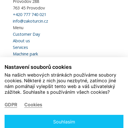
Provodov 288
763 45 Provodov
+420 777 740 021
info@zakoturcin.cz
Menu
Customer Day
About us
Services
Machine park
Certification and Quality
Nastavení souborů cookies
Statistics
Contacts
Na našich webových stránkách používáme soubory
Download
cookies. Některé z nich jsou nezbytné, zatímco jiné
nám pomáhají vylepšit tento web a váš uživatelský
Careers
zážitek. Souhlasíte s používáním všech cookies?
Svářeč
Mechanik lakovny
GDPR
Cookies
Pomocný pracovník lakovny
Mechanik kovoobrábění
Soustružník CNC
Souhlasím
© 2026 Zakoturcin.cz