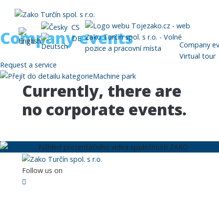
CS
Company events
DE
Company ev
Virtual tour
Request a service
Machine park
Currently, there are
no corporate events.
►
Follow us on