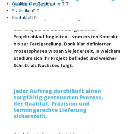
jedes Projekts.
Qualität und Zertifikation
Statistiken
Kontakte
Nachfolgend finden Sie eine Übersicht aller
Schritte, die Sie durch den gesamten
Projektablauf begleiten – vom ersten Kontakt
bis zur Fertigstellung. Dank klar definierter
Prozessphasen wissen Sie jederzeit, in welchem
Stadium sich Ihr Projekt befindet und welcher
Schritt als Nächstes folgt.
Jeder Auftrag durchläuft einen
sorgfältig gesteuerten Prozess,
der Qualität, Präzision und
termingerechte Lieferung
sicherstellt.