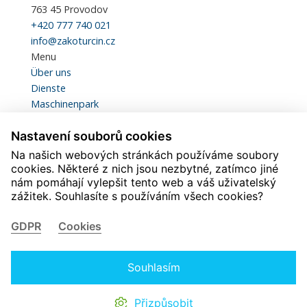
763 45 Provodov
+420 777 740 021
info@zakoturcin.cz
Menu
Über uns
Dienste
Maschinenpark
Qualität und Zertifikation
Nastavení souborů cookies
Statistiken
Kontakte
Na našich webových stránkách používáme soubory
Herunterladen
cookies. Některé z nich jsou nezbytné, zatímco jiné
nám pomáhají vylepšit tento web a váš uživatelský
Karriere
zážitek. Souhlasíte s používáním všech cookies?
Svářeč
Mechanik lakovny
GDPR
Cookies
Pomocný pracovník lakovny
Mechanik kovoobrábění
Soustružník CNC
Souhlasím
© 2026 Zakoturcin.cz
Schutz personenbezogener Daten
Grundsätze der
Přizpůsobit