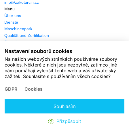
info@zakoturcin.cz
Menu
Über uns
Dienste
Maschinenpark
Qualität und Zertifikation
Statistiken
Kontakte
Nastavení souborů cookies
Herunterladen
Na našich webových stránkách používáme soubory
Karriere
cookies. Některé z nich jsou nezbytné, zatímco jiné
Svářeč
nám pomáhají vylepšit tento web a váš uživatelský
Mechanik lakovny
zážitek. Souhlasíte s používáním všech cookies?
Pomocný pracovník lakovny
GDPR
Cookies
Mechanik kovoobrábění
Soustružník CNC
© 2026 Zakoturcin.cz
Souhlasím
Schutz personenbezogener Daten
Grundsätze der Verwendung
von Cookies
Přizpůsobit
Reklamní studio