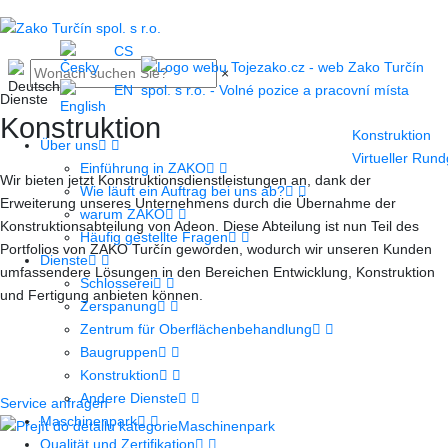
CS
×
EN
Dienste
Konstruktion
Konstruktion
Über uns
Virtueller Run
Einführung in ZAKO
Wir bieten jetzt Konstruktionsdienstleistungen an, dank der
Wie läuft ein Auftrag bei uns ab?
Erweiterung unseres Unternehmens durch die Übernahme der
warum ZAKO
Konstruktionsabteilung von Adeon. Diese Abteilung ist nun Teil des
Häufig gestellte Fragen
Portfolios von ZAKO Turčín geworden, wodurch wir unseren Kunden
Dienste
umfassendere Lösungen in den Bereichen Entwicklung, Konstruktion
Schlosserei
und Fertigung anbieten können.
Zerspanung
Zentrum für Oberflächenbehandlung
Baugruppen
Konstruktion
Andere Dienste
Service anfragen
Maschinenpark
Maschinenpark
Qualität und Zertifikation