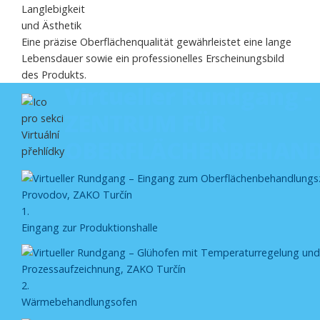
Langlebigkeit
und Ästhetik
Eine präzise Oberflächenqualität gewährleistet eine lange
Lebensdauer sowie ein professionelles Erscheinungsbild
des Produkts.
Virtueller Rundgang -
ZENTRUM FÜR
OBERFLÄCHENBEHAN
1.
Eingang zur Produktionshalle
2.
Wärmebehandlungsofen