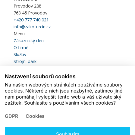
Provodov 288
763 45 Provodov
+420 777 740 021
info@zakoturcin.cz
Menu
Zákaznický den
O firmě
Služby
Strojní park
Kvalita a certifikace
Statistiky
Nastavení souborů cookies
Kariéra
Na našich webových stránkách používáme soubory
Kontakt
cookies. Některé z nich jsou nezbytné, zatímco jiné
Ke stažení
nám pomáhají vylepšit tento web a váš uživatelský
zážitek. Souhlasíte s používáním všech cookies?
Kariéra
Svářeč
GDPR
Cookies
Mechanik lakovny
Pomocný pracovník lakovny
Mechanik kovoobrábění
Souhlasím