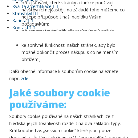
při zjišťování, které stránky a funkce používají
Kvalita a certifikace
návštěvníci nejčastěji, na základě toho můžeme co
Statistiky
nejlépe přizpůsobit naši nabídku Vašim
Kariéra
požadavkům;
Kontakt
při zapamatování přihlašovacích údajů našich
zákazníků, takže je nemusí pokaždé zadávat;
ke správné funkčnosti našich stránek, aby bylo
možné dokončit proces nákupu s co nejmenšími
obtížemi;
Další obecné informace k souborům cookie naleznete
např.
zde
Jaké soubory cookie
používáme:
Soubory cookie používané na našich stránkách lze z
hlediska jejich trvanlivosti rozdělit na dva základní typy.
Krátkodobé tzv. „session cookie“ které jsou pouze
dočasné a zůstávají uloženy ve Vašem prohlížeči pouze do