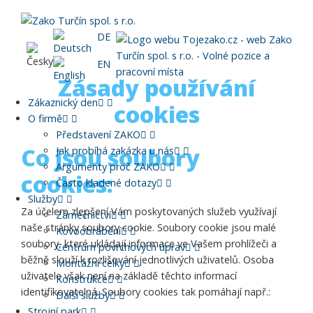
DE
EN
Zásady používání
Zákaznický den
cookies
O firmě
Představení ZAKO
Co jsou soubory
Jak probíhá zakázka u nás
Argumenty proč ZAKO
cookies:
Často kladené dotazy
Služby
Za účelem zlepšení Vám poskytovaných služeb využívají
Zámečnictví
naše stránky soubory cookie. Soubory cookie jsou malé
Kovoobrábění
soubory, které ukládají informace ve Vašem prohlížeči a
Centrum povrchových úprav
běžně slouží k rozlišování jednotlivých uživatelů. Osoba
Montážní celky
uživatele však není na základě těchto informací
Konstrukce
identifikovatelná. Soubory cookies tak pomáhají např.:
Další služby
Strojní park