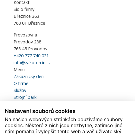
Kontakt
Sídlo firmy
Březnice 363
760 01 Březnice
Provozovna
Provodov 288
763 45 Provodov
+420 777 740 021
info@zakoturcin.cz
Menu
Zákaznický den
O firmě
Služby
Strojní park
Kvalita a certifikace
Nastavení souborů cookies
Statistiky
Kariéra
Na našich webových stránkách používáme soubory
Kontakt
cookies. Některé z nich jsou nezbytné, zatímco jiné
nám pomáhají vylepšit tento web a váš uživatelský
Ke stažení